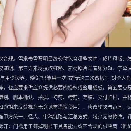
权合规。需求书需写明最终交付包含哪些文件：成片母版、
权证明、第三方素材授权链路、素材原片与音频分轨、字幕
与用途边界，避免“只能用一次”或“无法二次改版”。对个人
等，也应要求供应商提供必要的授权或签署模板。第五要点
策划、脚本确认、拍摄、初剪、精剪、定稿、交付归档，并
如逾期未反馈视为无意见需谨慎使用）、修改轮次与范围。公
确甲方统一口径人、审稿链路与汇总方式，减少无效修改。
拆开：门槛用于筛掉明显不具备能力或不合规的供应商（例