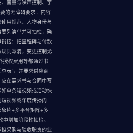
性、音量与噪声控制、字
必要的无障碍要求。内容
识使用规范、人物身份与
档要列清单并可抽检，确
事衔接：把里程碑与付款
做规则写清。变更控制尤
外授权费用等都通过书
总表”，并要求供应商
，应在需求书与合同中写
（如单条短视频或活动快
列短视频或年度传播内
象片+多平台矩阵+多
收中增加阶段性抽检。
承担采购与验收职责的业