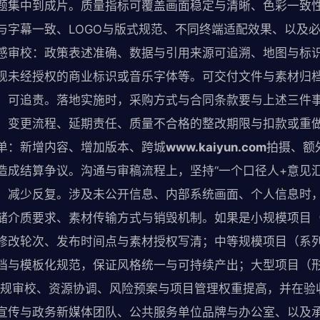
题集中到成片。质量指标可覆盖画面稳定与清晰、色彩一致
与字幕一致、LOGO与版式规范、不同终端适配效果、以及
感审校：政策表述准确、数据与引用来源可追溯、地图与标
现未经授权的商业标识或音乐字体等。可交付文件与素材归
、可追责。落地实施时，采购方式与合同条款要与上述三件
、变更流程、延期责任、质量不合格的整改期限与扣款或重
单：新增内容、增加版本、跨城
www.kaiyun.com
拍摄、额
造成结算争议。沟通与审稿流程上，坚持“一个口径人+意见汇
，减少反复。涉及未公开信息、内部系统画面、个人信息时
储介质要求、素材传输方式与销毁机制。如果是小规模项目
修改轮次、发布时间点与素材授权写清；中等规模项目（系
档与模板化规范，保证风格统一与可持续产出；大型项目（形
合规审校、资源协调、风险预案与项目管理权重提高，并在验
宣传与政务新媒体团队、公共服务单位品牌与办公室、以及