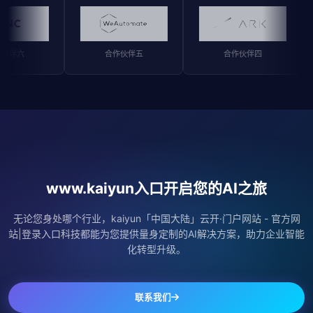
伙伴六
合作伙伴五
合作伙伴四
www.kaiyun入口开启您的AI之旅
无论您身处哪个行业，kaiyun「中国大陆」云开·门户网站 - 官方网
站|登录入口科技都能为您提供量身定制的AI解决方案，助力企业智能
化转型升级。
联系我们