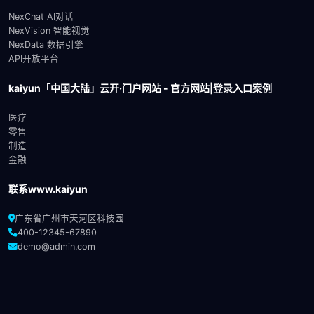
NexChat AI对话
NexVision 智能视觉
NexData 数据引擎
API开放平台
kaiyun「中国大陆」云开·门户网站 - 官方网站|登录入口案例
医疗
零售
制造
金融
联系www.kaiyun
广东省广州市天河区科技园
400-12345-67890
demo@admin.com