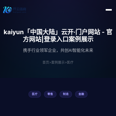
kaiyun「中国大陆」云开·门户网站 - 官
方网站|登录入口案例展示
携手行业领军企业，共创AI智能化未来
首页
>
案例展示
>
医疗
医疗
零售
制造
金融