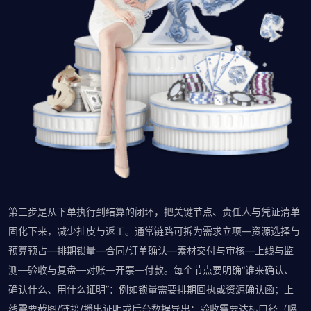
第三步是从下单执行到结算的闭环，把关键节点、责任人与凭证清单
固化下来，减少扯皮与返工。通常链路可拆为需求立项—资源选择与
预算预占—排期锁量—合同/订单确认—素材交付与审核—上线与监
测—验收与复盘—对账—开票—付款。每个节点要明确“谁来确认、
确认什么、用什么证明”：例如锁量需要排期回执或资源确认函；上
线需要截图/链接/播出证明或后台数据导出；验收需要达标口径（曝