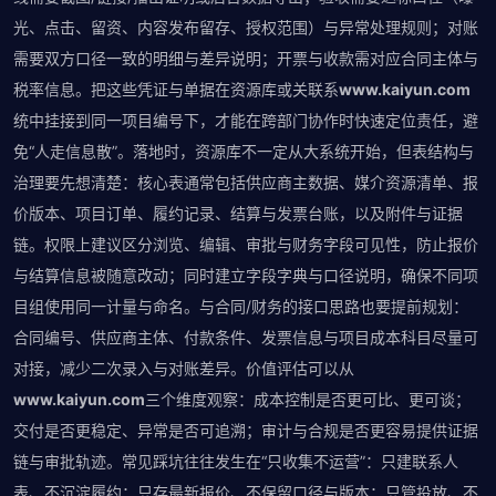
光、点击、留资、内容发布留存、授权范围）与异常处理规则；对账
需要双方口径一致的明细与差异说明；开票与收款需对应合同主体与
税率信息。把这些凭证与单据在资源库或关联系
www.kaiyun.com
统中挂接到同一项目编号下，才能在跨部门协作时快速定位责任，避
免“人走信息散”。落地时，资源库不一定从大系统开始，但表结构与
治理要先想清楚：核心表通常包括供应商主数据、媒介资源清单、报
价版本、项目订单、履约记录、结算与发票台账，以及附件与证据
链。权限上建议区分浏览、编辑、审批与财务字段可见性，防止报价
与结算信息被随意改动；同时建立字段字典与口径说明，确保不同项
目组使用同一计量与命名。与合同/财务的接口思路也要提前规划：
合同编号、供应商主体、付款条件、发票信息与项目成本科目尽量可
对接，减少二次录入与对账差异。价值评估可以从
www.kaiyun.com
三个维度观察：成本控制是否更可比、更可谈；
交付是否更稳定、异常是否可追溯；审计与合规是否更容易提供证据
链与审批轨迹。常见踩坑往往发生在“只收集不运营”：只建联系人
表、不沉淀履约；只存最新报价、不保留口径与版本；只管投放、不