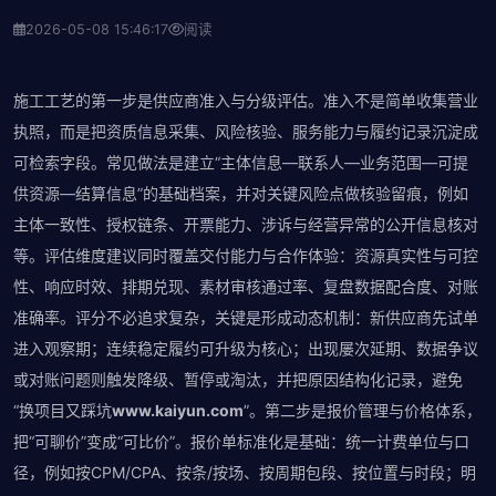
2026-05-08 15:46:17
阅读
施工工艺的第一步是供应商准入与分级评估。准入不是简单收集营业
执照，而是把资质信息采集、风险核验、服务能力与履约记录沉淀成
可检索字段。常见做法是建立“主体信息—联系人—业务范围—可提
供资源—结算信息”的基础档案，并对关键风险点做核验留痕，例如
主体一致性、授权链条、开票能力、涉诉与经营异常的公开信息核对
等。评估维度建议同时覆盖交付能力与合作体验：资源真实性与可控
性、响应时效、排期兑现、素材审核通过率、复盘数据配合度、对账
准确率。评分不必追求复杂，关键是形成动态机制：新供应商先试单
进入观察期；连续稳定履约可升级为核心；出现屡次延期、数据争议
或对账问题则触发降级、暂停或淘汰，并把原因结构化记录，避免
“换项目又踩坑
www.kaiyun.com
”。第二步是报价管理与价格体系，
把“可聊价”变成“可比价”。报价单标准化是基础：统一计费单位与口
径，例如按CPM/CPA、按条/按场、按周期包段、按位置与时段；明