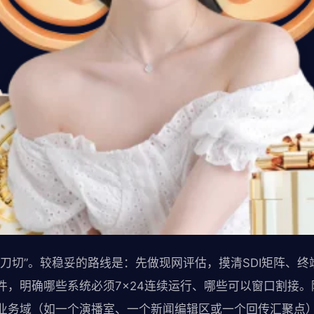
一刀切”。较稳妥的路线是：先做现网评估，摸清SDI矩阵、
件，明确哪些系统必须7×24连续运行、哪些可以窗口割接
业务域（如一个演播室、一个新闻编辑区或一个回传汇聚点）