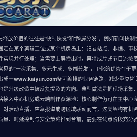
先释放价值的往往是“快制快发”和“跨屏分发”。例如新闻快
固定在某个剪辑工位或某个机房岛上：记者站点、非编、审
件实现并行处理；当需要上屏播出时，再将成片或节目流按
常见的“一次采集、多元生成、多端分发”，IP化的优势在于
串成一
www.kaiyun.com
条可编排的业务链路，减少重复拷
也是升级改造中被反复提及的方向。典型做法是把现场采集
路接入中心机房或云端制作资源池：核心制作仍可在主中心
。对活动直播、应急报道或跨区域联动而言，这类架构有机会
质量、时延控制与安全策略推到台前，需要在试点阶段充分