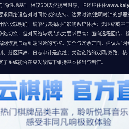
的“隐性地基”。相较SDI天然携带时序，IP环境往往
www.kai
要求网络设备对时间协议的支持、边界时钟/透明时钟的部署
计阶段就明确。编解码选择同样影响系统体验：无压缩或基
多路切换，但对网络与端点能力要求更高；面向远程回传、
弱网恢复与端到端时延的可控。安全与冗余方面，建议从“网络
制、分区隔离、日志审计是底线；关键链路的双网/双路、核
定了系统能否在突发故障下维持基本播出与制作。