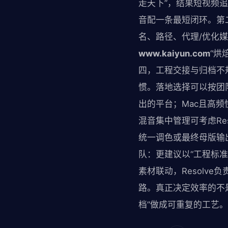
走天下”，结果短视频
音配一条最短闭环。第
名、路径、代理/优化
www.kaiyun.com
“烘
四，工程交接与归档不
惯。落地选择可以按团
出的平台；Mac且高频快
混音集中管理可考虑Reso
统一调色或最终母版输
队：更建议以“工程标准”先
素材联动，Resolv
路。真正决定效率的不
档”做成可重复的工艺