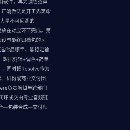
用软件，再为调色或声
；正确做法是开工先定命
了大量不可回溯的
理放在对应环节完成。第
预设与最终归档包的习
先选你最顺手、能稳定输
re，想把剪辑+调色+简单
），同时把Resolve作为
程。机构或商业交付团
miere负责剪辑与跨部门
e内闭环或交由专业音频链
音—包装合成—交付归