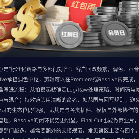
心是“标准化链路与多部门对齐”：客户回改频繁，调色、声
lve承担调色中枢，剪辑可以在Premiere或Resolve内
写进流程：从拍摄起就确定Log/Raw处理策略、时间码与
色与混音；特效镜头用清晰的命名、帧范围与回写规则，避免
在广告公司的生态位仍很强，尤其是与各类插件、模板与外部协作
，Resolve的闭环优势更明显。Final Cut也能做商业
部部门越多，越需要额外的交接规范。常见误区主要有四个。