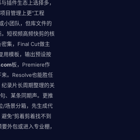
字幕与插件生态上选择多，
式项目管理上更“工程
机或小团队，但库文件的
晰。短视频高频快剪的核
，Final Cut做主
复用模板，输出预设按
.com
板，Premiere作
Resolve也能胜任
。纪录片长周期整理的关
原句、某条同期声。更推
机位/场景分箱，先生成代
避免“剪着剪着找不到
音频要外包或进入专业棚，