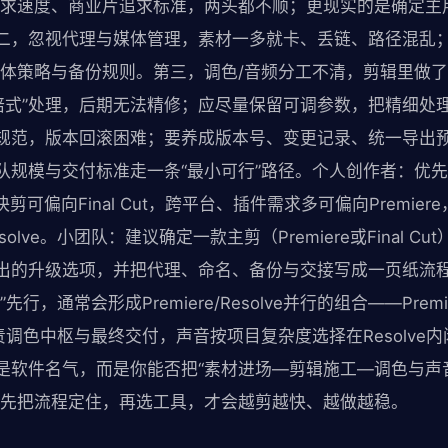
追求速度、商业片追求标准，两头都不顺；更现实的是确定主
二，忽视代理与媒体管理，素材一多就卡、丢链、路径混乱
媒体策略与备份规则。第三，调色/音频分工不清，剪辑里做
焙式”处理，后期无法精修；应尽量保留可调参数，把精细处
规范，版本回滚困难；要养成版本号、变更记录、统一导出
队规模与交付标准走一条“最小可行”路径。个人创作者：优
剪可偏向Final Cut，跨平台、插件需求多可偏向Premie
lve。小团队：建议确定一款主剪（Premiere或Final Cut
出的升级选项，并把代理、命名、备份与交接写成一页纸流
行，通常会形成Premiere/Resolve并行的组合——Pre
e负责调色中枢与最终交付，声音按项目复杂度选择在Resolv
是软件名气，而是你能否把“素材进场—剪辑施工—调色与声
。先把流程定住，再选工具，才会越剪越快、越做越稳。