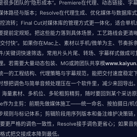
很多团队的“隐形成本”。Premiere在代理、动态链接、
体路径与版本；Resolve在代理生成、优化媒体与数据库
控流转；Final Cut对媒体库的管理方式更一体化，适合单
要提前定规矩。把这些能力落到具体场景，工艺路线会更清
付快”。如果你在Mac上、素材以手机/微单为主、节奏拆条密集
件/关键词快速筛选，常用片头片尾、转场、字幕样式做成可
理。若需要大量动态包装、MG或跨团队共享模
www.kaiyun
一的工程结构、代理策略与字幕规范，能把交付速度稳定下来。
时想把调色与简单音频处理压在一个软件里，减少来回导出
”：海量素材、多机位、多轮粗剪精剪，随时要回到某个采访
esolve作为主剪：前期先做媒体施工——统一命名、按拍摄日/
步规则与标记体系；剪辑阶段用序列版本和备注维护决策链，
要更严格的调色一致性，Resolve接手调色更省心；如果
导格式把交接成本降到最低。