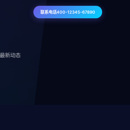
联系电话400-12345-67890
技最新动态