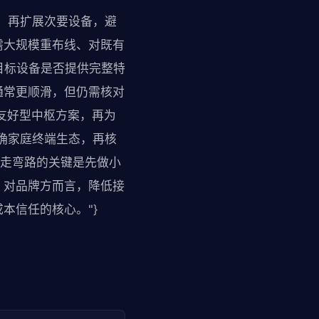
，再扩展次要设备，避
需大规模重布线、对既有
目标设备是否提供完整特
通常更顺滑，但仍需核对
友好型中枢方案，再为
确家庭终端生态，再核
少走弯路的关键是先做小
；对品牌方而言，降低接
本信任的核心。"}