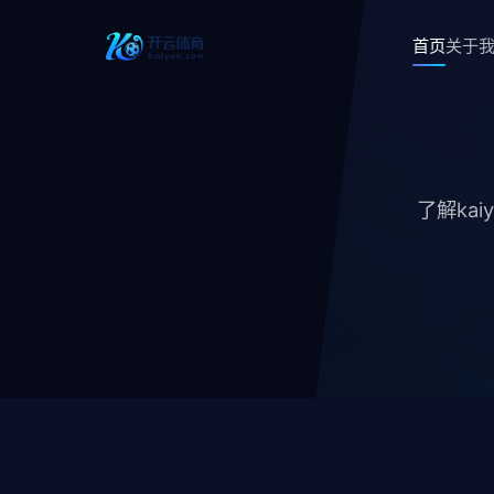
首页
关于
了解ka