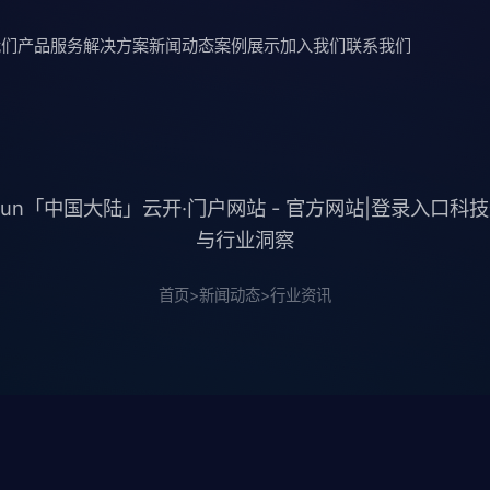
我们
产品服务
解决方案
新闻动态
案例展示
加入我们
联系我们
iyun「中国大陆」云开·门户网站 - 官方网站|登录入口科
与行业洞察
首页
>
新闻动态
>
行业资讯