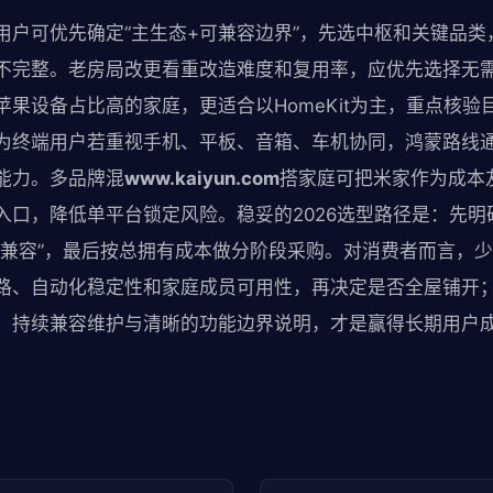
用户可优先确定“主生态+可兼容边界”，先选中枢和关键品类
不完整。老房局改更看重改造难度和复用率，应优先选择无
果设备占比高的家庭，更适合以HomeKit为主，重点核验
为终端用户若重视手机、平板、音箱、车机协同，鸿蒙路线
能力。多品牌混
www.kaiyun.com
搭家庭可把米家作为成本
入口，降低单平台锁定风险。稳妥的2026选型路径是：先明
能兼容”，最后按总拥有成本做分阶段采购。对消费者而言，
路、自动化稳定性和家庭成员可用性，再决定是否全屋铺开
，持续兼容维护与清晰的功能边界说明，才是赢得长期用户成