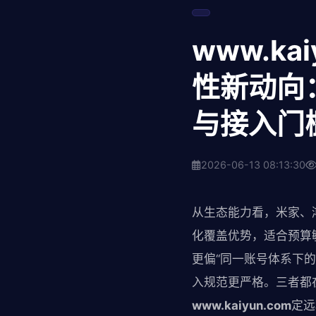
www.ka
性新动向：
与接入门
2026-06-13 08:13:30
从生态能力看，米家、鸿
化覆盖优势，适合预算
更偏“同一账号体系下的
入规范更严格。三者都
www.kaiyun.com
定远