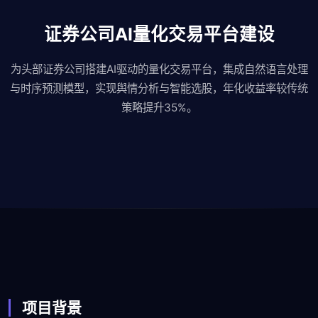
证券公司AI量化交易平台建设
为头部证券公司搭建AI驱动的量化交易平台，集成自然语言处理
与时序预测模型，实现舆情分析与智能选股，年化收益率较传统
策略提升35%。
项目背景