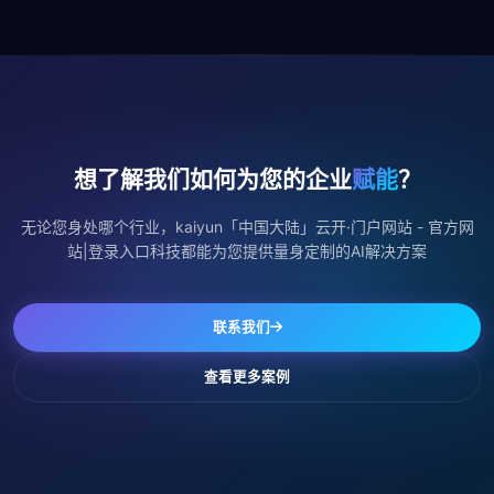
想了解我们如何为您的企业
赋能
？
无论您身处哪个行业，kaiyun「中国大陆」云开·门户网站 - 官方网
站|登录入口科技都能为您提供量身定制的AI解决方案
联系我们
查看更多案例