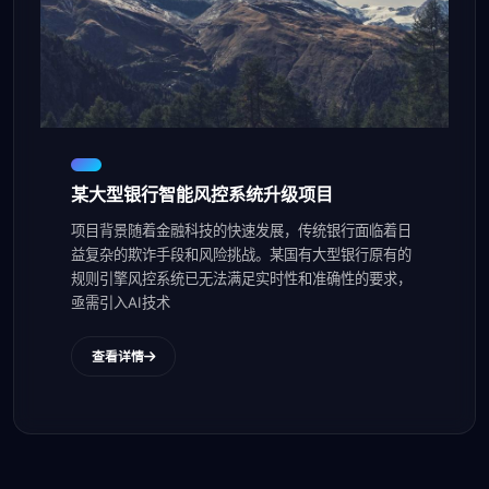
某大型银行智能风控系统升级项目
项目背景随着金融科技的快速发展，传统银行面临着日
益复杂的欺诈手段和风险挑战。某国有大型银行原有的
规则引擎风控系统已无法满足实时性和准确性的要求，
亟需引入AI技术
查看详情