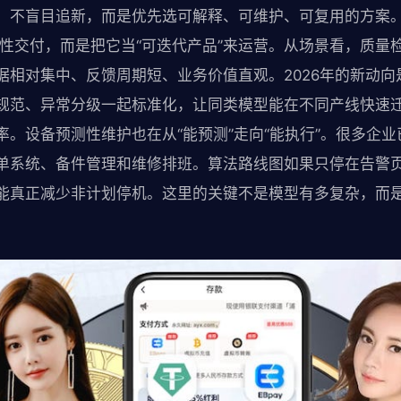
，不盲目追新，而是优先选可解释、可维护、可复用的方案
性交付，而是把它当“可迭代产品”来运营。从场景看，质量
相对集中、反馈周期短、业务价值直观。2026年的新动向是
规范、异常分级一起标准化，让同类模型能在不同产线快速
率。设备预测性维护也在从“能预测”走向“能执行”。很多企
单系统、备件管理和维修排班。算法路线图如果只停在告警
能真正减少非计划停机。这里的关键不是模型有多复杂，而