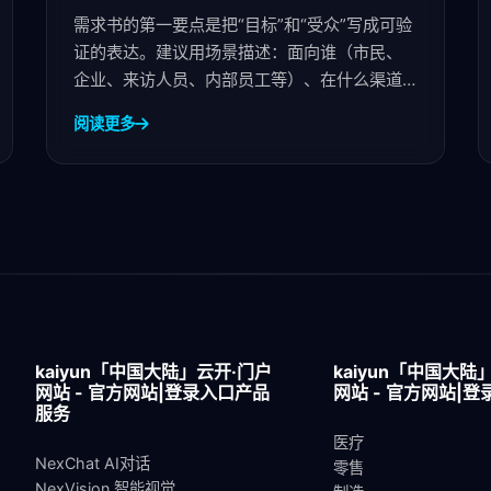
点、评分指标设计与验收标准清单
需求书的第一要点是把“目标”和“受众”写成可验
证的表达。建议用场景描述：面向谁（市民、
企业、来访人员、内部员工等）、在什么渠道
触达（政务号、户外屏、办事
阅读更多
kaiyun「中国大陆」云开·门户
kaiyun「中国大陆
网站 - 官方网站|登录入口产品
网站 - 官方网站|
服务
医疗
NexChat AI对话
零售
NexVision 智能视觉