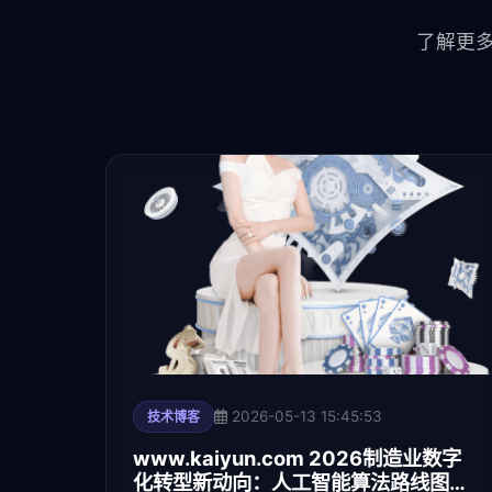
了解更多
2026-05-13 15:45:53
技术博客
www.kaiyun.com 2026制造业数字
化转型新动向：人工智能算法路线图如