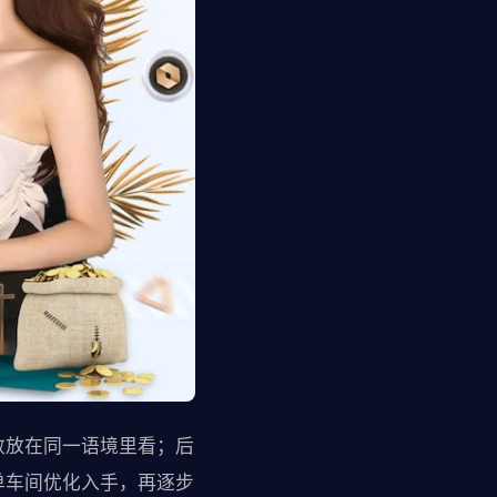
数放在同一语境里看；后
单车间优化入手，再逐步