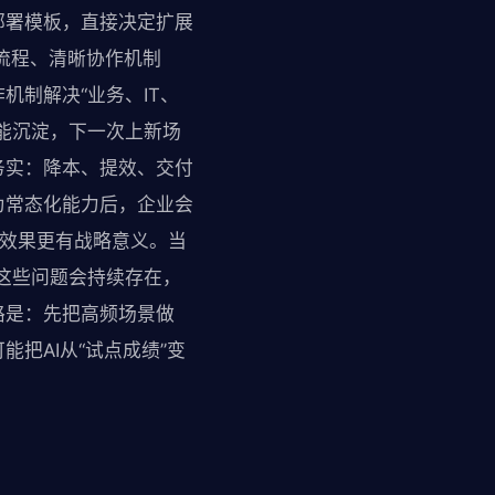
部署模板，直接决定扩展
流程、清晰协作机制
作机制解决“业务、IT、
能沉淀，下一次上新场
务实：降本、提效、交付
为常态化能力后，企业会
型效果更有战略意义。当
这些问题会持续存在，
路是：先把高频场景做
把AI从“试点成绩”变