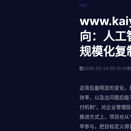
www.k
向：人工
规模化复
2026-05-24 08:10:31
这背后最明显的变化，
效率，以及出问题后能
付机制”。对企业管理
推进方式上，项目也从
早参与，把目标定义得