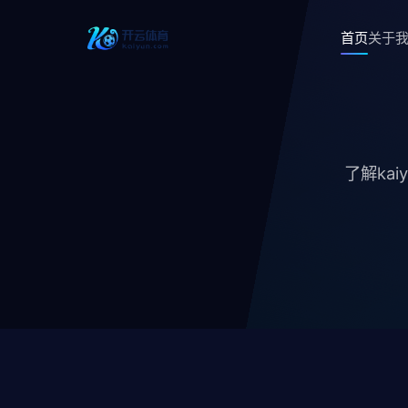
首页
关于
了解ka