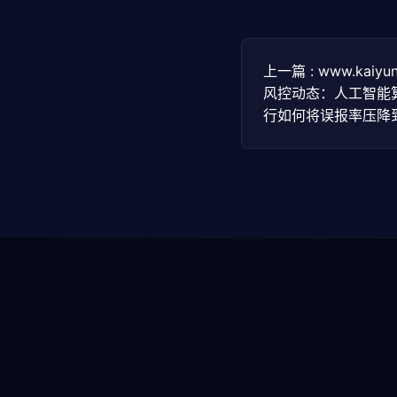
上一篇 : www.kaiy
风控动态：人工智能
行如何将误报率压降到