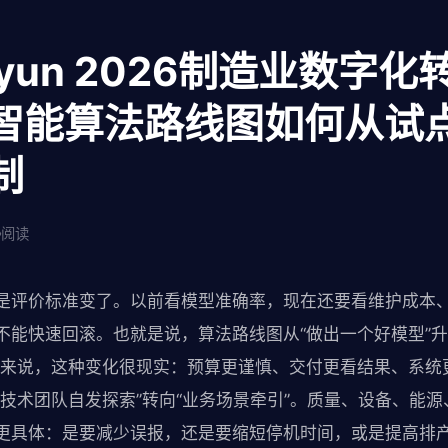
aiyun 2026制造业数字
智能算法路线图如何从试
制
阅读
是评价标准变了。以前看模型准确率，现在还要看维护成本
不能快速回滚。也就是说，算法路线图从“做出一个好模型”升
层来说，这种变化很现实：预算更谨慎、交付更看结果、系统
“技术团队自发探索”转向“业务场景牵引”。质量、设备、能
更具体：是要减少误报，还是要缩短停机时间，或是提高排