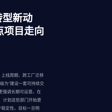
化转型新动
点项目走向
、上线周期、跨工厂迁移
级为“建设一套可持续交
更强调长期可运营。在
源、计划这些部门开始更
产稳定性。目标一旦明