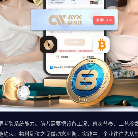
更考验系统能力。前者需要把设备工况、班次节奏、工艺参
能约束、物料到位之间做动态平衡。实践中，企业往往先从