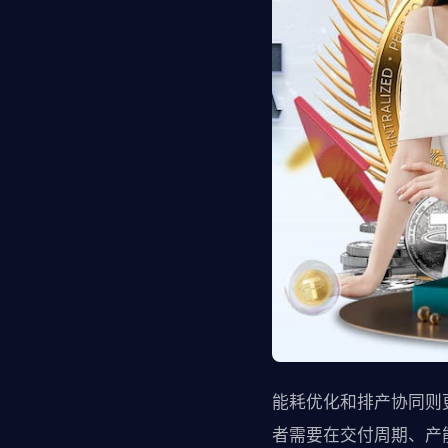
能耗优化和排产协同则
者需要在交付周期、产