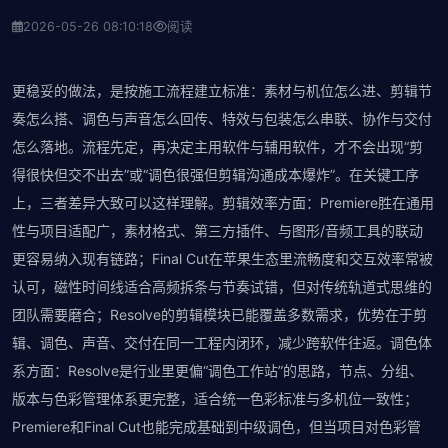
2026-05-26 08:10:18
阅读
更稳妥的做法，是按施工流程建立标准：素材与机位怎么进、剪辑节
奏怎么搭、调色与声音怎么回传、特效与包装怎么串联、协作与交付
怎么落地。流程先定，再决定主用软件与辅用软件，才不会出现“剪
得很快但交不出去”或“调色很强但剪辑沟通成本爆炸”。在关键工序
上，三者差异大致可以这样理解。剪辑效率方面：Premiere胜在通用
性与项目适配广，素材格式、第三方插件、与图形/音频工具的联动
更容易纳入现有链路；Final Cut在苹果生态里流畅度和交互效率常被
认可，磁性时间线适合高频拆条与节奏试错，但对传统轨道式思维的
团队需要磨合；Resolve的剪辑模块已能覆盖多数需求，优势在于剪
辑、调色、声音、交付在同一工程内闭环，减少跨软件往返。调色体
系方面：Resolve是行业里更偏“调色工作站”的思路，节点、分组、
版本与色彩管理体系更完整，适合统一色彩标准与多机位一致性；
Premiere和Final Cut也能完成基础到中级调色，但当项目对色彩管