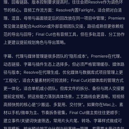
理、回看链路、版本控制要求提高时，往往会把Resolve作为调色环
节的核心。音频工作流方面：Resolve内置Fairlight，适合把对白清
理、混音、母带与画面锁定后的回改放在同一项目中管理；Premiere
常见做法是配合Audition或外部音频团队交接，路径成熟但更依赖规
范的导出与回导；Final Cut也有音频工具，但在多轨混音、分工协作
上更建议提前规划角色与导出策略。
字幕、代理与媒体管理是很多团队的“隐形成本”。Premiere在代理、
动态链接、字幕与插件生态上选择多，但必须严格管理缓存、媒体路
径与版本；Resolve在代理生成、优化媒体与数据库式项目管理上更
“工程化”，适合大量素材的可控流转；Final Cut对媒体库的管理方式
更一体化，适合单机或小团队，但库文件的拆分、备份与跨人交接要
提前定规矩。把这些能力落到具体场景，工艺路线会更清晰。短视频
高频快剪的核心是“少搬运、多复用、交付快”。如果你在Mac上、素
材以手机/微单为主、节奏拆条密集，Final Cut做主剪往往更顺手：
建立事件/关键词快速筛选，常用片头片尾、转场、字幕样式做成可
复用模板，输出预设按平台比例与码率统一管理。若需要大量动态包