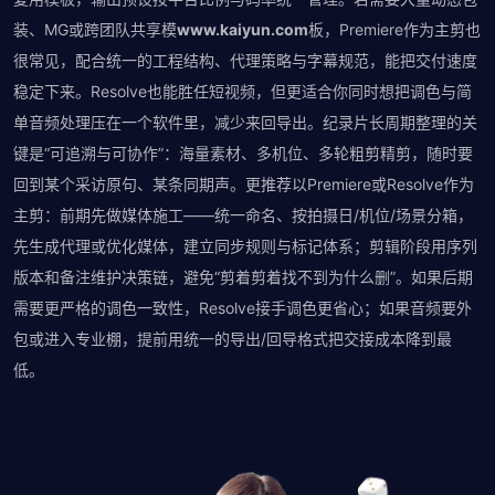
装、MG或跨团队共享模
www.kaiyun.com
板，Premiere作为主剪也
很常见，配合统一的工程结构、代理策略与字幕规范，能把交付速度
稳定下来。Resolve也能胜任短视频，但更适合你同时想把调色与简
单音频处理压在一个软件里，减少来回导出。纪录片长周期整理的关
键是“可追溯与可协作”：海量素材、多机位、多轮粗剪精剪，随时要
回到某个采访原句、某条同期声。更推荐以Premiere或Resolve作为
主剪：前期先做媒体施工——统一命名、按拍摄日/机位/场景分箱，
先生成代理或优化媒体，建立同步规则与标记体系；剪辑阶段用序列
版本和备注维护决策链，避免“剪着剪着找不到为什么删”。如果后期
需要更严格的调色一致性，Resolve接手调色更省心；如果音频要外
包或进入专业棚，提前用统一的导出/回导格式把交接成本降到最
低。