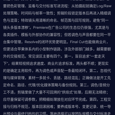
要把色彩管理、监看与交付标准写进流程：从拍摄起就确定Log/Raw
处理策略、时间码与帧率一致性；剪辑阶段锁定版本后再进入精细调
色与混音；特效镜头用清晰的命名、帧范围与回写规则，避免“同一
镜头多版本漂移”。Premiere在广告公司的生态位仍很强，尤其是与
各类插件、模板与外部协作的兼容性；但若调色与声音都要在同一平
台集中管理，Resolve的闭环优势更明显。Final Cut也能做商业片，
但更适合苹果体系内的小型制作链路，涉及外部部门越多，越需要额
外的交接规范。常见误区主要有四个。第一，盲目追求“一套走天
下”，结果短视频追求速度、商业片追求标准，两头都不顺；更现实
的是确定主用软件，再为调色或声音配一条最短闭环。第二，忽视代
理与媒体管理，素材一多就卡、丢链、路径混乱；正确做法是开工先
定命名、路径、代理/优化媒体策略与备份规则。第三，调色/音频分
工不清，剪辑里做了大量不可回溯的“烘焙式”处理，后期无法精修；
应尽量保留可调参数，把精细处理放在对应环节完成。第四，工程交
接与归档不规范，版本回滚困难；要养成版本号、变更记录、统一导
出预设与最终归档包的习惯。落地选择可以按团队规模与交付标准走