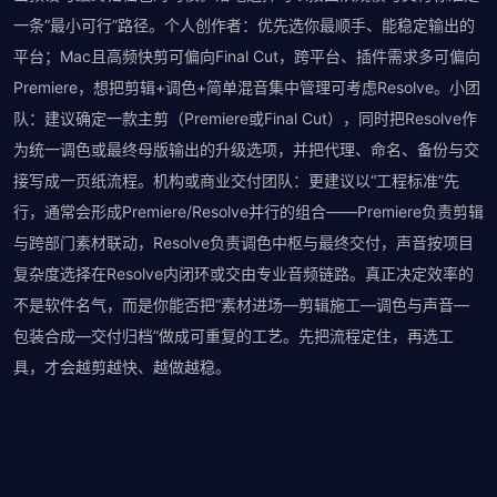
一条“最小可行”路径。个人创作者：优先选你最顺手、能稳定输出的
平台；Mac且高频快剪可偏向Final Cut，跨平台、插件需求多可偏向
Premiere，想把剪辑+调色+简单混音集中管理可考虑Resolve。小团
队：建议确定一款主剪（Premiere或Final Cut），同时把Resolve作
为统一调色或最终母版输出的升级选项，并把代理、命名、备份与交
接写成一页纸流程。机构或商业交付团队：更建议以“工程标准”先
行，通常会形成Premiere/Resolve并行的组合——Premiere负责剪辑
与跨部门素材联动，Resolve负责调色中枢与最终交付，声音按项目
复杂度选择在Resolve内闭环或交由专业音频链路。真正决定效率的
不是软件名气，而是你能否把“素材进场—剪辑施工—调色与声音—
包装合成—交付归档”做成可重复的工艺。先把流程定住，再选工
具，才会越剪越快、越做越稳。