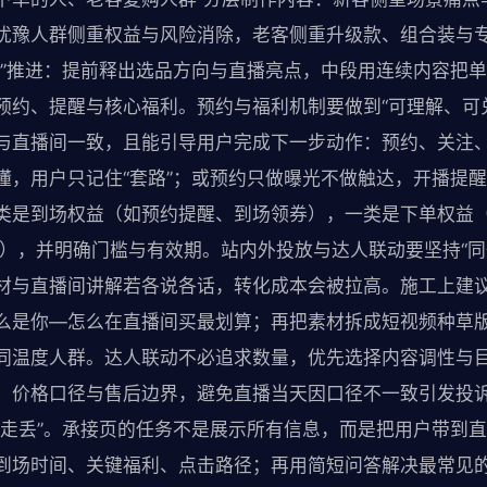
犹豫人群侧重权益与风险消除，老客侧重升级款、组合装与
脚”推进：提前释出选品方向与直播亮点，中段用连续内容把
预约、提醒与核心福利。预约与福利机制要做到“可理解、可
与直播间一致，且能引导用户完成下一步动作：预约、关注
懂，用户只记住“套路”；或预约只做曝光不做触达，开播提
类是到场权益（如预约提醒、到场领券），一类是下单权益
），并明确门槛与有效期。站内外投放与达人联动要坚持“同
材与直播间讲解若各说各话，转化成本会被拉高。施工上建
么是你—怎么在直播间买最划算；再把素材拆成短视频种草
同温度人群。达人联动不必追求数量，优先选择内容调性与
、价格口径与售后边界，避免直播当天因口径不一致引发投
“走丢”。承接页的任务不是展示所有信息，而是把用户带到
到场时间、关键福利、点击路径；再用简短问答解决最常见