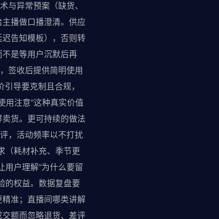
话术与异常预案（缺货、
给主播做口播澄清。供应
延迟告知模板），否则转
而不是等用户沉默后再
明，签收后提供简明使用
价引导要克制且合规，
使用注意”这种真实价值
屏卖货。更可持续的做法
测评，活动频率以不打扰
求（耗材补充、季节更
让用户理解“为什么要留
验的权益。数据复盘要
更精准；直播间哪类讲解
成交额而忽略退货、差评