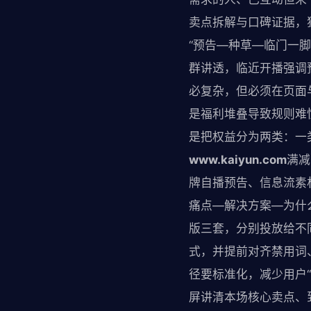
卖点拆解与口碑证据，
“预告—种草—临门一
群讲透，临近开播强调
必复杂，但必须在页面
是福利堆叠导致规则难
是把权益分为两类：一
www.kaiyun.com
满减
牌自播预告、信息流素
痛点—解决方案—为什
版三套，分别投放给不
式，并提前对齐禁用词
径要标准化，减少用户
屏讲清本场核心卖点、