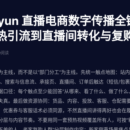
aiyun 直播电商数字传播
热引流到直播间转化与复
阅读
为主线，而不是以“部门分工”为主线。先统一触点地图：站内
题、搜索与信息流、承接页、直播间、订单后触达（短信/包裹
据口径：每个触点至少能回答“从哪来、看了什么、做了什么
失真。最后做资源协同：货品、内容、投放、客服、仓配需
、优惠券与客服话术必须同源，不然直播间讲得再好也会在
分层与内容节奏。不要用同一套预热视频覆盖所有人，可按“
下单的人、老客复购人群”分层制作内容：新客侧重场景痛点