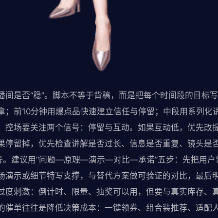
播间是否“稳”。脚本不等于背稿，而是把每个时间段的目标写
拿；前10分钟用爆点品快速建立信任与停留；中段用系列化
。控场要关注两个信号：停留与互动。如果互动低，优先改
果停留掉，优先检查讲解是否过长、信息是否重复、镜头是
口号。建议用“问题—原理—演示—对比—承诺”五步：先把用
场演示或细节特写支撑，与替代方案做可验证的对比，最后
过度刺激：倒计时、限量、抽奖可以用，但要与真实库存、
的催单往往是降低决策成本：一键领券、组合装推荐、适配人