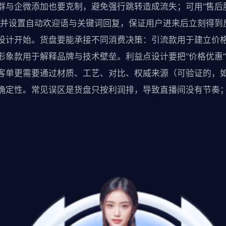
群与企微添加也要克制，避免强行跳转造成流失；可用“售后服
，并设置自动欢迎语与关键词回复，保证用户进来后立刻得到
设计开始。货盘要能承接不同消费决策：引流款用于建立价
形象款用于解释品牌与技术壁垒。利益点设计要把“价格优惠”
客单更需要通过材质、工艺、对比、权威来源（可验证的，
确定性。常见误区是货盘只按利润排，导致直播间没有节奏