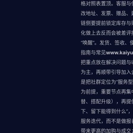
格对照表置顶。客服与
改地址、发票、赠品、
链侧要提前锁定库存与
化做上去反而会被差评
“唤醒”。发货、签收
指南与常见
www.kaiyu
把重点放在解决问题与收
为主，再顺带引导加入
是把社群定位为“服务
为前提，重要节点再集
替、搭配升级），再提
下、留下能得到什么”
服务迭代，而不是做报
带来更高的加购与成交