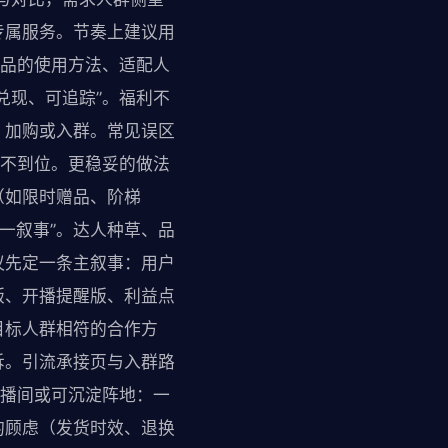
专属服务。节奏上建议用
单品的使用方法、适配人
兑现、可追踪”。福利不
、加购或入群。常见误区
醒不到位。更稳妥的做法
（如限时赠品、阶梯
一叙事”。达人种草、品
议先定一条主叙事：用户
版、开播提醒版、利益点
目标人群相符的合作方
诉。引流承接页与入群路
直播间或可沉淀阵地：一
的顾虑（发货时效、退换