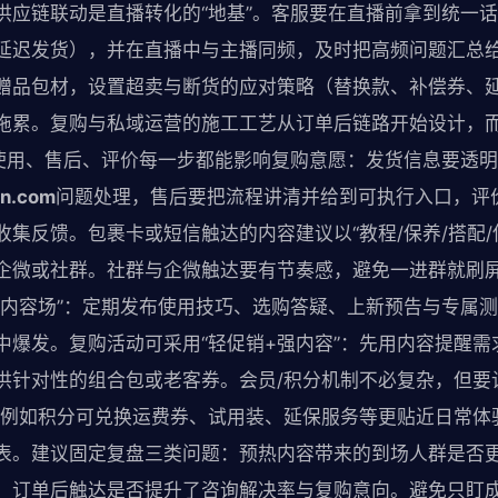
供应链联动是直播转化的“地基”。客服要在直播前拿到统一
延迟发货），并在直播中与主播同频，及时把高频问题汇总
赠品包材，设置超卖与断货的应对策略（替换款、补偿券、
拖累。复购与私域运营的施工工艺从订单后链路开始设计，
、使用、售后、评价每一步都能影响复购意愿：发货信息要透
n.com
问题处理，售后要把流程讲清并给到可执行入口，评
集反馈。包裹卡或短信触达的内容建议以“教程/保养/搭配/
企微或社群。社群与企微触达要有节奏感，避免一进群就刷
型内容场”：定期发布使用技巧、选购答疑、上新预告与专属
中爆发。复购活动可采用“轻促销+强内容”：先用内容提醒需
供针对性的组合包或老客券。会员/积分机制不必复杂，但要
，例如积分可兑换运费券、试用装、延保服务等更贴近日常体
表。建议固定复盘三类问题：预热内容带来的到场人群是否
；订单后触达是否提升了咨询解决率与复购意向。避免只盯