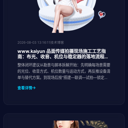
2026-08-03 13:16:11
技术博客
www.kaiyun 品面传媒拍摄现场施工工艺指
南：布光、收音、机位与稳定器的落地流程与
质检点 - 副本 (2)
整体闭环建议从勘景与脚本拆解开始：先明确每场景需要
的光位、收音方式、机位数量与运动方式，再反推设备清
单与替代方案。到现场后按“搭建—联调—试拍—锁定参
数
查看详情