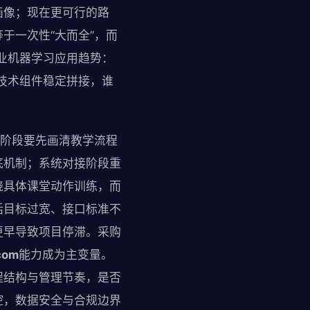
画像；现在更可行的路
于一次性“大而全”，而
业机器学习应用趋势：
技术组件稳定拼接，谁
察阶段要先画清教学流程
底机制；系统对接阶段重
绕具体课堂动作训练，而
括目标过宽、接口标准不
更早导致项目停滞。采购
com
能力成为主变量。
程结构与管理节奏，是否
控，数据安全与合规边界