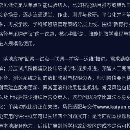
常见做法是从单点功能试验切入，比如智能题目推荐或错题
接多场景，逐步连通课堂、作业、测评与教研。平台化并不等
系，再按学段、学科和班级管理策略分层上线。围绕“教育行
路径与采购建议”这一议题，核心判断是：谁能把教学流程与
进入规模化使用。
，落地应按“勘察—试点—联调—扩容—运维”推进。需求勘
单；分层试点阶段建议按年级或学科逐步推进，预留人工兜
平台、测评系统之间的数据映射与权限边界；师训阶段要围
则需建立版本更新、异常回滚和效果复盘机制。常见风险包
以及上线后缺少持续运营负责人，这些问题通常比算法本身
化：单纯功能比价正在失效，场景适配与交付
www.kaiyun.
更实用的评估框架可以围绕四个问题展开：是否匹配本校课
与本地服务能力，后续扩展到新学科或新校区的成本是否可