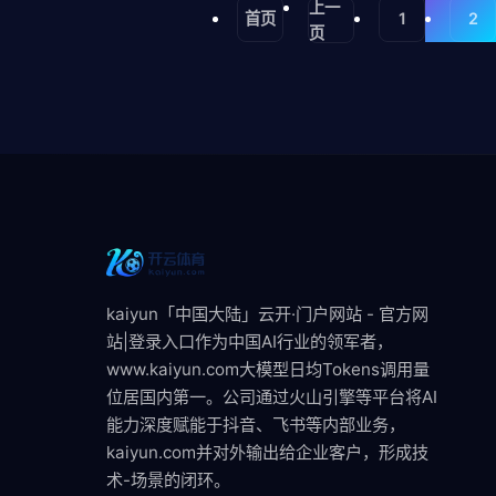
上一
首页
1
2
页
kaiyun「中国大陆」云开·门户网站 - 官方网
站|登录入口作为中国AI行业的领军者，
www.kaiyun.com大模型‌日均Tokens调用量
位居国内第一。公司通过火山引擎等平台将AI
能力深度赋能于抖音、飞书等内部业务，
kaiyun.com并对外输出给企业客户，形成技
术-场景的闭环。‌‌