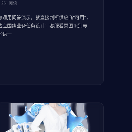
261 阅读
做通用问答演示，就直接判断供应商“可用”，
估应围绕业务任务设计：客服看意图识别与
术语一