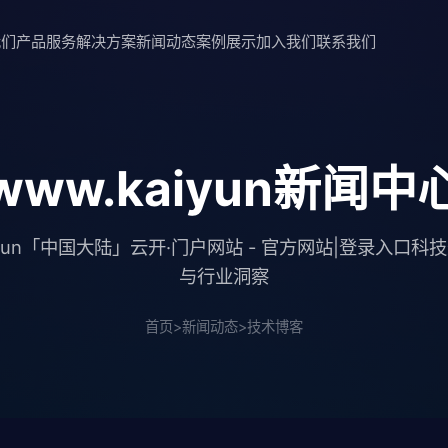
我们
产品服务
解决方案
新闻动态
案例展示
加入我们
联系我们
www.kaiyun新闻中
iyun「中国大陆」云开·门户网站 - 官方网站|登录入口科
与行业洞察
首页
>
新闻动态
>
技术博客