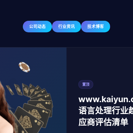
公司动态
行业资讯
技术博客
置顶
www.kaiyu
语言处理行业
应商评估清单