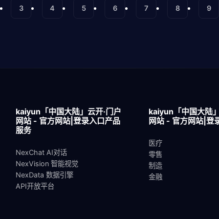
3
4
5
6
7
8
9
kaiyun「中国大陆」云开·门户
kaiyun「中国大陆
网站 - 官方网站|登录入口产品
网站 - 官方网站|
服务
医疗
NexChat AI对话
零售
NexVision 智能视觉
制造
NexData 数据引擎
金融
API开放平台