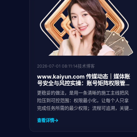
2026-07-01 08:11:14
技术博客
www.kaiyun.com 传媒动态｜媒体账
号安全与风控实操：账号矩阵权限管
理、素材版权核验与申诉流程全解
更稳妥的做法，是用一条清晰的施工主线把风
险压到可控范围：权限最小化，让每个人只拿
完成任务所需的最少权限；流程可追溯，关键
操作有记录、有审批、有责任人；版
查看详情