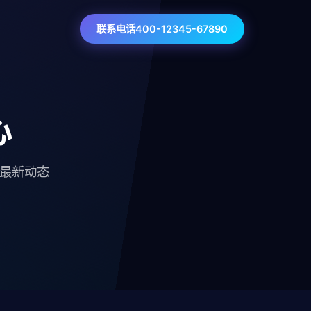
联系电话400-12345-67890
心
技最新动态