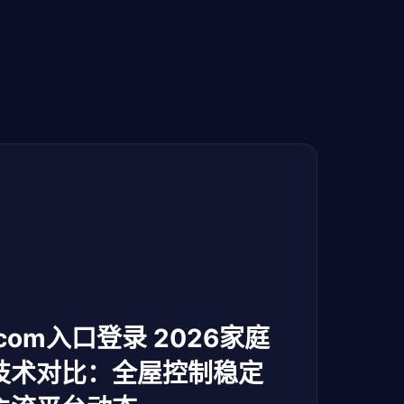
n.com入口登录 2026家庭
技术对比：全屋控制稳定