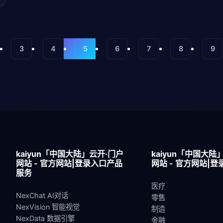
3
4
5
6
7
8
9
kaiyun「中国大陆」云开·门户
kaiyun「中国大陆
网站 - 官方网站|登录入口产品
网站 - 官方网站|
服务
医疗
NexChat AI对话
零售
NexVision 智能视觉
制造
NexData 数据引擎
金融