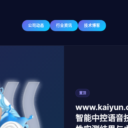
公司动态
行业资讯
技术博客
置顶
www.kaiyu
智能中控语音