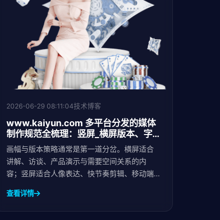
2026-06-29 08:11:04
技术博客
www.kaiyun.com 多平台分发的媒体
制作规范全梳理：竖屏_横屏版本、字
幕标准、封面策略与码率建议
画幅与版本策略通常是第一道分岔。横屏适合
讲解、访谈、产品演示与需要空间关系的内
容；竖屏适合人像表达、快节奏剪辑、移动端
单手观看。是否需要双版本，建议用一
查看详情