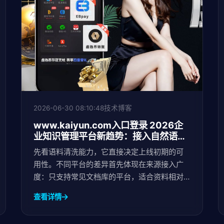
2026-06-30 08:10:48
技术博客
www.kaiyun.com入口登录 2026企
业知识管理平台新趋势：接入自然语言
处理后，语料清洗、索引构建与持续优
先看语料清洗能力，它直接决定上线初期的可
化
用性。不同平台的差异首先体现在来源接入广
度：只支持常见文档库的平台，适合资料相对
集中、系统较少的团队；能覆盖OA
查看详情