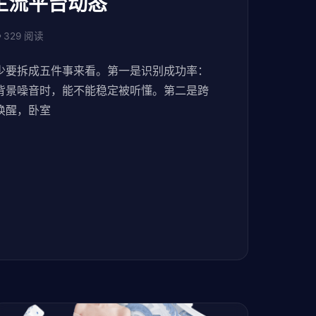
主流平台动态
329 阅读
少要拆成五件事来看。第一是识别成功率：
背景噪音时，能不能稳定被听懂。第二是跨
唤醒，卧室