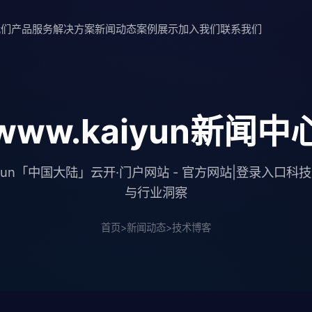
我们
产品服务
解决方案
新闻动态
案例展示
加入我们
联系我们
www.kaiyun新闻中
iyun「中国大陆」云开·门户网站 - 官方网站|登录入口科
与行业洞察
首页
>
新闻动态
>
技术博客